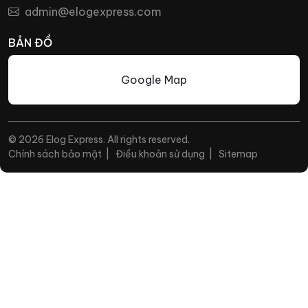
admin@elogexpress.com
BẢN ĐỒ
Google Map
© 2026 Elog Express. All rights reserved.
Chính sách bảo mật
|
Điều khoản sử dụng
|
Sitemap